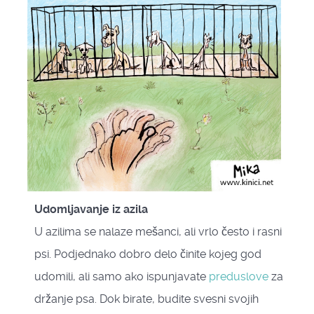
Udomljavanje iz azila
U azilima se nalaze mešanci, ali vrlo često i rasni
psi. Podjednako dobro delo činite kojeg god
udomili, ali samo ako ispunjavate
preduslove
za
držanje psa. Dok birate, budite svesni svojih