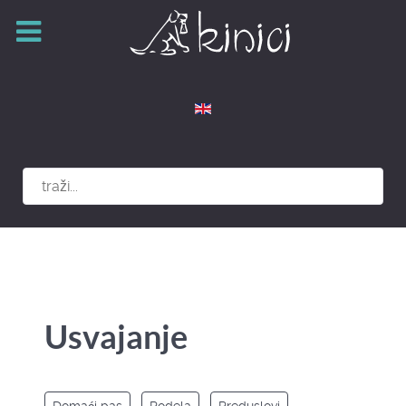
Izaberite vaš jezik
Usvajanje