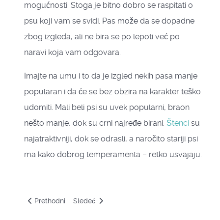
mogućnosti. Stoga je bitno dobro se raspitati o
psu koji vam se svidi. Pas može da se dopadne
zbog izgleda, ali ne bira se po lepoti već po
naravi koja vam odgovara.
Imajte na umu i to da je izgled nekih pasa manje
popularan i da će se bez obzira na karakter teško
udomiti. Mali beli psi su uvek popularni, braon
nešto manje, dok su crni najređe birani.
Štenci
su
najatraktivniji, dok se odrasli, a naročito stariji psi
ma kako dobrog temperamenta – retko usvajaju.
Prethodni članak: Odabir rasnog psa
Sledeći članak: Preduslovi
Prethodni
Sledeći