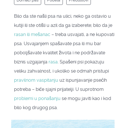
Domaći pas
Podela
Preduslovi
Bilo da ste našli psa na ulici, neko ga ostavio u
kutiji ili ste otišli u azil da ga izaberete; bilo da je
rasan ili mešanac
– treba usvajati, a ne kupovati
psa. Usvajanjem spašavate psa ili mu bar
poboljšavate kvalitet života i ne podržavate
biznis uzgajanja
rasa
. Spašeni psi pokazuju
veliku zahvalnost, i ukoliko se odmah pristupi
pravilnom vaspitanju
uz ispunjavanje psećih
potreba – biće sjajni prijatelji. U suprotnom
problemi u ponašanju
se mogu javiti kao i kod
bilo kog drugog psa.