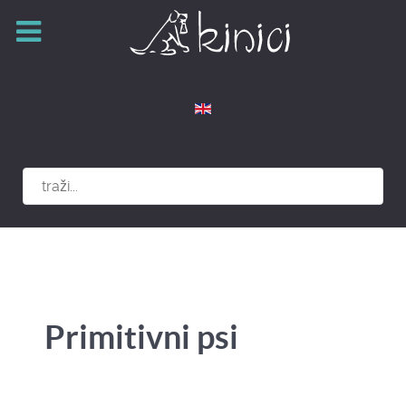
Izaberite vaš jezik
Primitivni psi