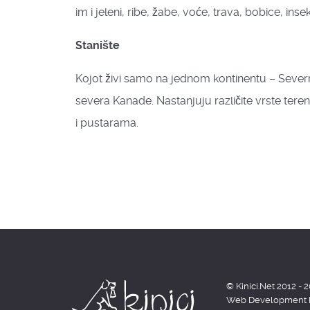
im i jeleni, ribe, žabe, voće, trava, bobice, insekt
Stanište
Kojot živi samo na jednom kontinentu – Severn
severa Kanade. Nastanjuju različite vrste tere
i pustarama.
© Kinici.Net 2012 - 
Web Development