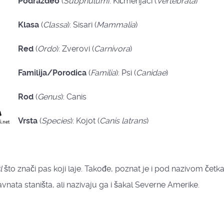
Podrazdeo
(
Subphulum
): Kičmenjaci (
Vertebrata
)
Klasa
(
Classa
): Sisari (
Mammalia
)
Red
(
Ordo
): Zverovi (
Carnivora
)
Familija/Porodica
(
Familia
): Psi (
Canidae
)
Rod
(
Genus
): Canis
Vrsta
(
Species
): Kojot (
Canis
latrans
)
l
što znači pas koji laje. Takođe, poznat je i pod nazivom četkast
avnata staništa, ali nazivaju ga i šakal Severne Amerike.