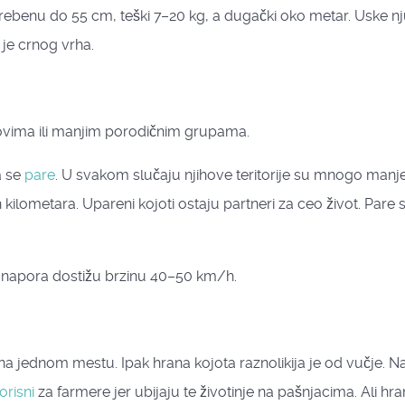
 grebenu do 55 cm, teški 7–20 kg, a dugački oko metar. Uske n
je crnog vrha.
vima ili manjim porodičnim grupama.
a se
pare
. U svakom slučaju njihove teritorije su mnogo manj
kilometara. Upareni kojoti ostaju partneri za ceo život. Pare 
 napora dostižu brzinu 40–50 km/h.
i na jednom mestu. Ipak hrana kojota raznolikija je od vučje. N
orisni
za farmere jer ubijaju te životinje na pašnjacima. Ali hr