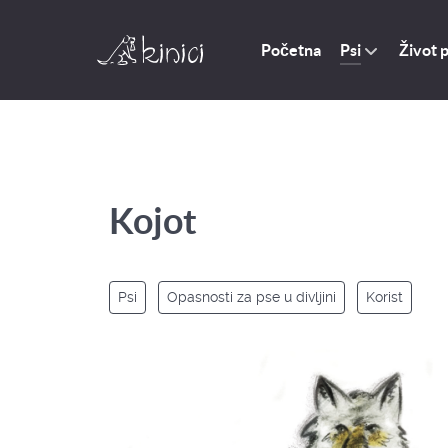
Početna
Život 
Psi
Kojot
Psi
Opasnosti za pse u divljini
Korist