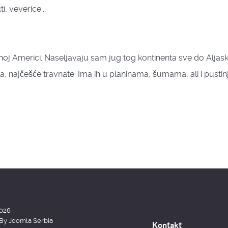
i, veverice...
oj Americi. Naseljavaju sam jug tog kontinenta sve do Aljask
na, najčešće travnate. Ima ih u planinama, šumama, ali i pusti
2026
 By
Joomla Serbia
Kontakt