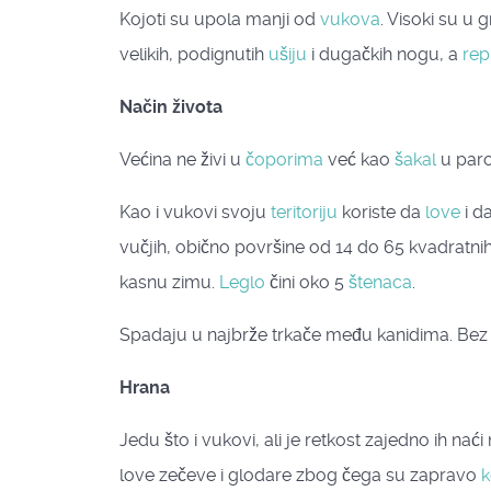
Kojoti su upola manji od
vukova
. Visoki su u
velikih, podignutih
ušiju
i dugačkih nogu, a
rep
Način života
Većina ne živi u
čoporima
već kao
šakal
u paro
Kao i vukovi svoju
teritoriju
koriste da
love
i d
vučjih, obično površine od 14 do 65 kvadratnih 
kasnu zimu.
Leglo
čini oko 5
štenaca
.
Spadaju u najbrže trkače među kanidima. Bez
Hrana
Jedu što i vukovi, ali je retkost zajedno ih nać
love zečeve i glodare zbog čega su zapravo
k