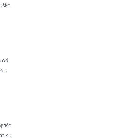
juške,
e od
se u
ajviše
ana su