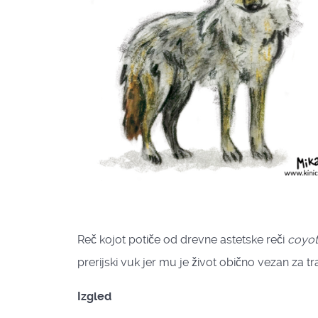
Reč kojot potiče od drevne astetske reči
coyot
prerijski vuk jer mu je život obično vezan za tr
Izgled