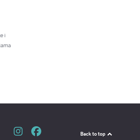
e i
njama
Back to top