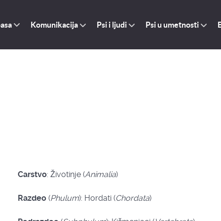
pasa
Komunikacija
Psi i ljudi
Psi u umetnosti
Carstvo
: Životinje (
Animalia
)
Razdeo
(
Phulum
): Hordati (
Chordata
)