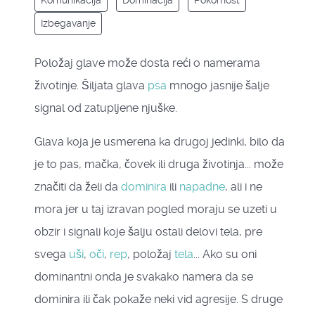
Komunikacija
Dominacija
Pokornost
Izbegavanje
Položaj glave može dosta reći o namerama
životinje. Šiljata glava
psa
mnogo jasnije šalje
signal od zatupljene njuške.
Glava koja je usmerena ka drugoj jedinki, bilo da
je to pas, mačka, čovek ili druga životinja... može
značiti da želi da
dominira
ili
napadne
, ali i ne
mora jer u taj izravan pogled moraju se uzeti u
obzir i signali koje šalju ostali delovi tela, pre
svega
uši
,
oči
,
rep
, položaj
tela
... Ako su oni
dominantni onda je svakako namera da se
dominira ili čak pokaže neki vid agresije. S druge