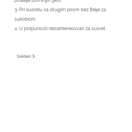
pošalje pomirljiv gest
3. Pri susretu sa drugim psom bez želje za
sukobom
4. U potpunosti nezainteresovan za susret
Sledeći članak: Usta
Sledeći