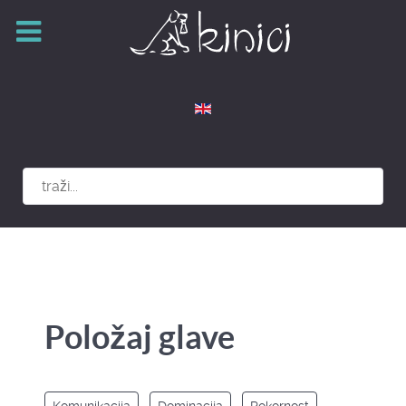
Izaberite vaš jezik
Položaj glave