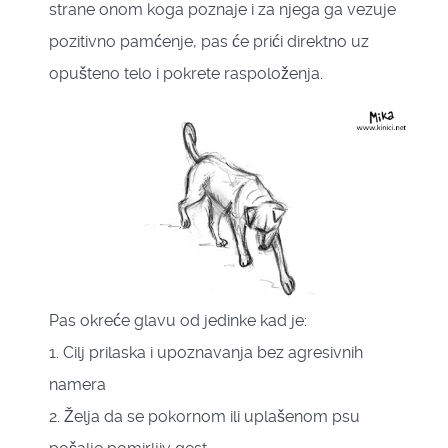
strane onom koga poznaje i za njega ga vezuje
pozitivno pamćenje, pas će prići direktno uz
opušteno telo i pokrete raspoloženja.
Pas okreće glavu od jedinke kad je:
1. Cilj prilaska i upoznavanja bez agresivnih
namera
2. Želja da se pokornom ili uplašenom psu