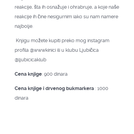
reakcije, šta ih osnažuje i ohrabruje, a koje naše
reakcije ih čine nesigurnim iako su nam namere
najbolje.
Knjigu možete kupiti preko mog instagram
profila @wwwkinici ili u klubu Ljubičica
@ljubicicaklub
Cena knjige
: 900 dinara
Cena knjige i drvenog bukmarkera
: 1000
dinara