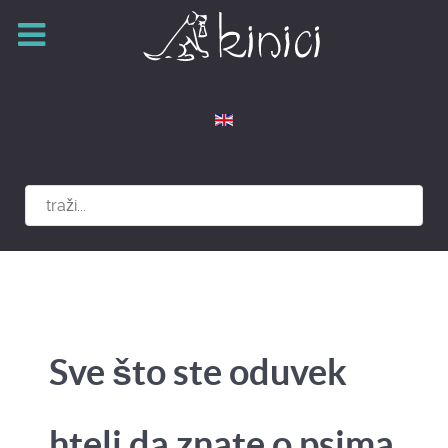
Izaberite vaš jezik
Sve što ste oduvek
hteli da znate o psima,